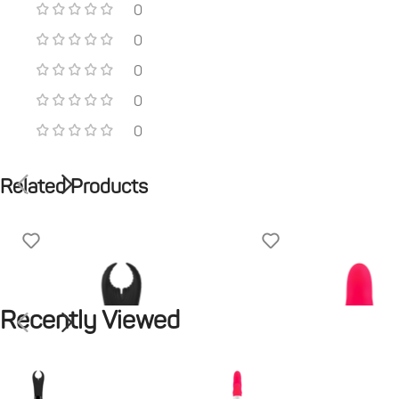
0
0
0
0
0
Related Products
Recently Viewed