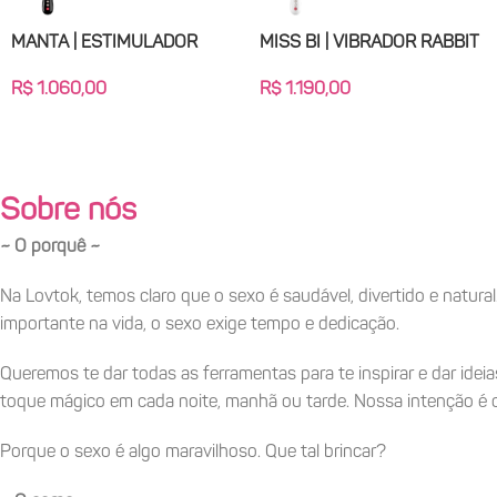
MANTA | ESTIMULADOR
MISS BI | VIBRADOR RABBIT
MANTA | ESTIMULADOR PENIANO
MISS BI | VIBRADOR RA
PENIANO
R$
1.190,00
R$
1.060,00
Todos
Todos
R$
1.060,00
R$
1.190,00
Adicionar Ao Carrinho
Adicionar Ao Carrinho
Sobre nós
~ O porquê ~
Na Lovtok, temos claro que o sexo é saudável, divertido e natural
importante na vida, o sexo exige tempo e dedicação.
Queremos te dar todas as ferramentas para te inspirar e dar ide
toque mágico em cada noite, manhã ou tarde. Nossa intenção é c
Porque o sexo é algo maravilhoso. Que tal brincar?