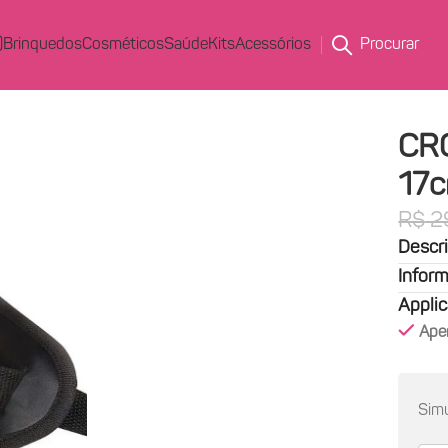
)
Brinquedos
Cosméticos
Saúde
Kits
Acessórios
Procurar
CR
17
R$
2
Descr
Inform
Appli
Ape
Simu