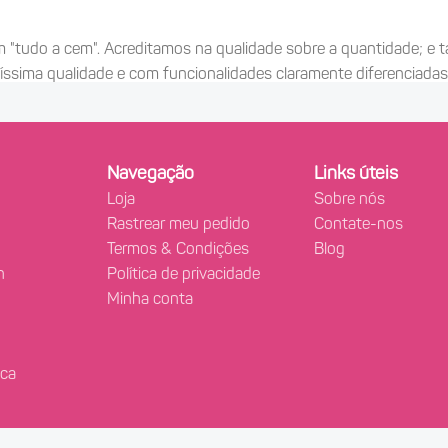
"tudo a cem". Acreditamos na qualidade sobre a quantidade; e t
íssima qualidade e com funcionalidades claramente diferenciadas
, garantindo não apenas qualidade e funcionalidade, mas també
es, agradáveis ao toque, lindos e de aparência divertida. Porqu
esmos não adoremos!
Navegação
Links úteis
Loja
Sobre nós
nossa equipe de especialistas e sexólogos; por isso, na Lovtok
Rastrear meu pedido
Contate-nos
ssa equipe de especialistas são as avaliações dos nossos usuári
Termos & Condições
Blog
n
Política de privacidade
Minha conta
s não queremos nos limitar a oferecer produtos, queremos ser o s
bre o uso dos nossos brinquedos, sugestões, recomendações e mu
ica
ncar?