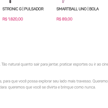
STRONIC G | PULSADOR
SMARTBALL UNO | BOLA
BBIT
STRONIC G | PULSADOR
SMARTBALL
KEGEL POMPOARISMO
POMPOAR
R$
1.820,00
R$
89,00
Todos
Todos
R$
1.820,00
R$
89,00
Adicionar Ao Carrinho
Adicionar Ao
. Tão natural quanto sair para jantar, praticar esportes ou ir ao 
ias, para que você possa explorar seu lado mais travesso. Querem
lara: queremos que você se divirta e brinque como nunca.