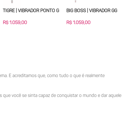
TIGRE | VIBRADOR PONTO G
BIG BOSS | VIBRADOR GG
 UNO | BOLA KEGEL
TIGRE | VIBRADOR PONTO G
ISMO
R$
1.059,00
R$
1.059,00
Todos
R$
1.059,00
Adicionar Ao Carrinho
 Carrinho
cinema. E acreditamos que, como tudo o que é realmente
os que você se sinta capaz de conquistar o mundo e dar aquele