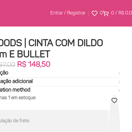
Entrar / Registrar
0
0
/
R$
0,
OODS | CINTA COM DILDO
cm E BULLET
R$
148,50
97,00
ição
ação adicional
cation method
nas 1 em estoque
lação de frete