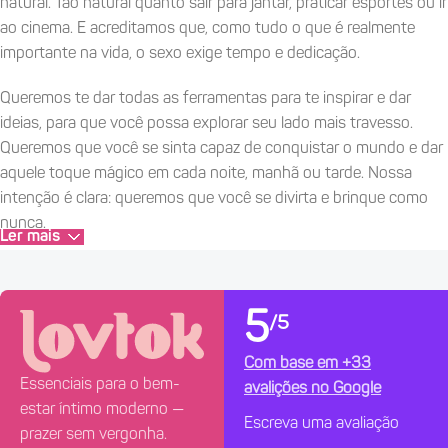
natural. Tão natural quanto sair para jantar, praticar esportes ou ir
ao cinema. E acreditamos que, como tudo o que é realmente
importante na vida, o sexo exige tempo e dedicação.
Queremos te dar todas as ferramentas para te inspirar e dar
ideias, para que você possa explorar seu lado mais travesso.
Queremos que você se sinta capaz de conquistar o mundo e dar
aquele toque mágico em cada noite, manhã ou tarde. Nossa
intenção é clara: queremos que você se divirta e brinque como
nunca.
Ler mais
Porque o sexo é algo maravilhoso. Que tal brincar?
~ O como ~
5
/5
Sabemos que aqui você não encontrará tudo, pois não somos
Com base em +33
um "tudo a cem". Acreditamos na qualidade sobre a quantidade;
Essenciais para o bem-
avalições no Google
e também acreditamos em tornar tudo mais fácil para você. Por
estar íntimo moderno —
Escreva uma avaliação
isso, fabricamos e disponibilizamos uma gama de produtos de
prazer sem vergonha.