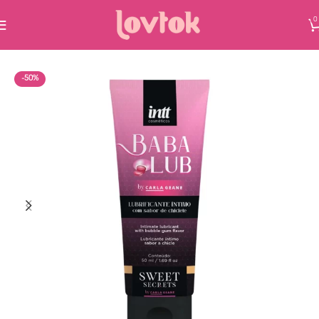
0
-50%