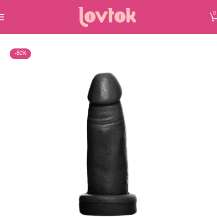
0
-50%