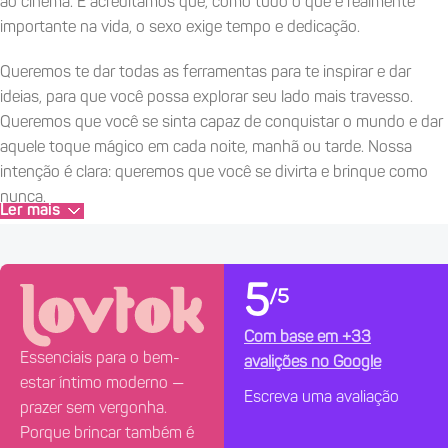
ao cinema. E acreditamos que, como tudo o que é realmente
importante na vida, o sexo exige tempo e dedicação.
Queremos te dar todas as ferramentas para te inspirar e dar
ideias, para que você possa explorar seu lado mais travesso.
Queremos que você se sinta capaz de conquistar o mundo e dar
aquele toque mágico em cada noite, manhã ou tarde. Nossa
intenção é clara: queremos que você se divirta e brinque como
nunca.
Ler mais
Porque o sexo é algo maravilhoso. Que tal brincar?
~ O como ~
5
/5
Sabemos que aqui você não encontrará tudo, pois não somos
Com base em +33
um "tudo a cem". Acreditamos na qualidade sobre a quantidade;
Essenciais para o bem-
avalições no Google
e também acreditamos em tornar tudo mais fácil para você. Por
estar íntimo moderno —
Escreva uma avaliação
isso, fabricamos e disponibilizamos uma gama de produtos de
prazer sem vergonha.
altíssima qualidade e com funcionalidades claramente
Porque brincar também é