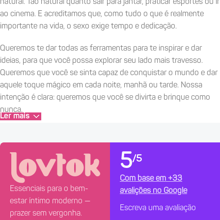
natural. Tão natural quanto sair para jantar, praticar esportes ou ir
ao cinema. E acreditamos que, como tudo o que é realmente
importante na vida, o sexo exige tempo e dedicação.
Queremos te dar todas as ferramentas para te inspirar e dar
ideias, para que você possa explorar seu lado mais travesso.
Queremos que você se sinta capaz de conquistar o mundo e dar
aquele toque mágico em cada noite, manhã ou tarde. Nossa
intenção é clara: queremos que você se divirta e brinque como
nunca.
Ler mais
Porque o sexo é algo maravilhoso. Que tal brincar?
~ O como ~
5
/5
Sabemos que aqui você não encontrará tudo, pois não somos
Com base em +33
um "tudo a cem". Acreditamos na qualidade sobre a quantidade;
Essenciais para o bem-
avalições no Google
e também acreditamos em tornar tudo mais fácil para você. Por
estar íntimo moderno —
Escreva uma avaliação
isso, fabricamos e disponibilizamos uma gama de produtos de
prazer sem vergonha.