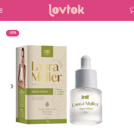
0
-50%